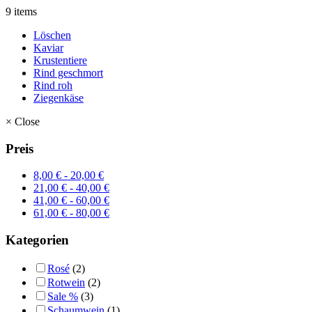
9 items
Löschen
Kaviar
Krustentiere
Rind geschmort
Rind roh
Ziegenkäse
×
Close
Preis
8,00
€
-
20,00
€
21,00
€
-
40,00
€
41,00
€
-
60,00
€
61,00
€
-
80,00
€
Kategorien
Rosé
(2)
Rotwein
(2)
Sale %
(3)
Schaumwein
(1)