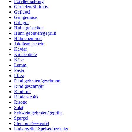
Forelle/Saibling
Garnelen/Shrimps
Geflügel
Grillgemüse
Grillgut
Huhn gebacken
Huhn gebraten/gegrillt
Hähnchenbrust
Jakobsmuscheln
Kaviar
Krustentiere
Käse
Lamm
Pasta
Pizza
Rind gebraten/geschmort
Rind geschmort
Rind roh
Rindersteaks
Risotto
Salat
Schwein gebraten/gegrillt
Spargel
Steinbutt/Seeteufel
Universeller Speisenbegleiter