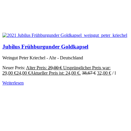
Jubilus Frühburgunder Goldkapsel
Weingut Peter Kriechel - Ahr - Deutschland
Neuer Preis:
Alter Preis:
29,00
€
Ursprünglicher Preis war:
29,00 €
24,00
€
Aktueller Preis ist: 24,00 €.
38,67
€
32,00
€
/
l
Weiterlesen