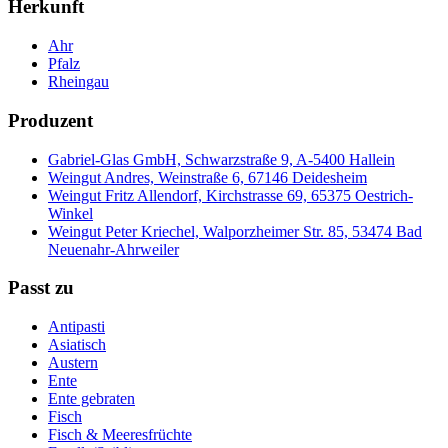
Herkunft
Ahr
Pfalz
Rheingau
Produzent
Gabriel-Glas GmbH, Schwarzstraße 9, A-5400 Hallein
Weingut Andres, Weinstraße 6, 67146 Deidesheim
Weingut Fritz Allendorf, Kirchstrasse 69, 65375 Oestrich-
Winkel
Weingut Peter Kriechel, Walporzheimer Str. 85, 53474 Bad
Neuenahr-Ahrweiler
Passt zu
Antipasti
Asiatisch
Austern
Ente
Ente gebraten
Fisch
Fisch & Meeresfrüchte