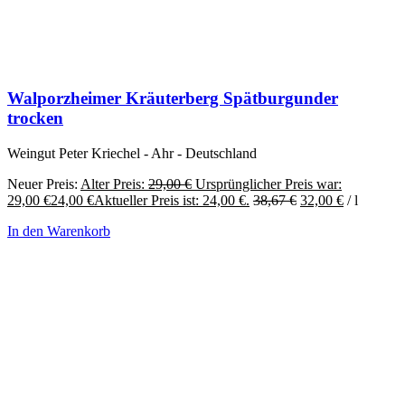
Walporzheimer Kräuterberg Spätburgunder
trocken
Weingut Peter Kriechel - Ahr - Deutschland
Neuer Preis:
Alter Preis:
29,00
€
Ursprünglicher Preis war:
29,00 €
24,00
€
Aktueller Preis ist: 24,00 €.
38,67
€
32,00
€
/
l
In den Warenkorb