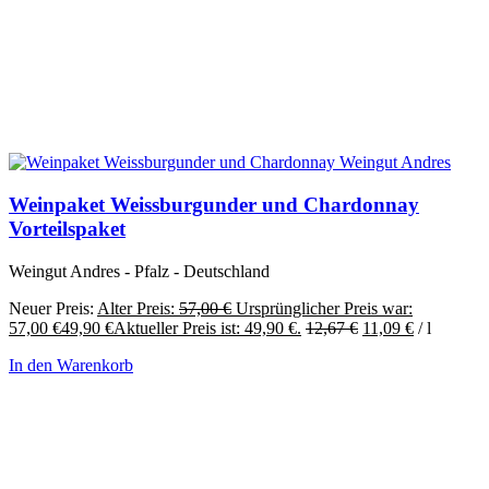
Weinpaket Weissburgunder und Chardonnay
Vorteilspaket
Weingut Andres - Pfalz - Deutschland
Neuer Preis:
Alter Preis:
57,00
€
Ursprünglicher Preis war:
57,00 €
49,90
€
Aktueller Preis ist: 49,90 €.
12,67
€
11,09
€
/
l
In den Warenkorb