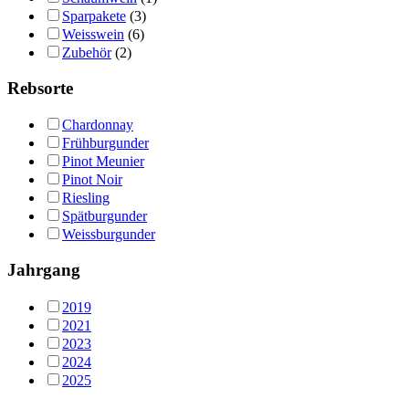
Sparpakete
(3)
Weisswein
(6)
Zubehör
(2)
Rebsorte
Chardonnay
Frühburgunder
Pinot Meunier
Pinot Noir
Riesling
Spätburgunder
Weissburgunder
Jahrgang
2019
2021
2023
2024
2025