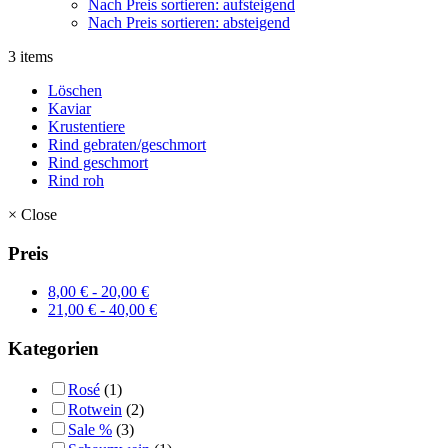
Nach Preis sortieren: aufsteigend
Nach Preis sortieren: absteigend
3 items
Löschen
Kaviar
Krustentiere
Rind gebraten/geschmort
Rind geschmort
Rind roh
×
Close
Preis
8,00
€
-
20,00
€
21,00
€
-
40,00
€
Kategorien
Rosé
(1)
Rotwein
(2)
Sale %
(3)