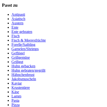
Passt zu
Antipasti
Asiatisch
Austern
Ente
Ente gebraten
Fisch
Fisch & Meeresfrüchte
Forelle/Saibling
Garnelen/Shrimps
Geflügel
Grillgemüse
Grillgut
Huhn gebacken
Huhn gebraten/gegrillt
Hähnchenbrust
Jakobsmuscheln
Kaviar
Krustentiere
Käse
Lamm
Pasta
Pizza