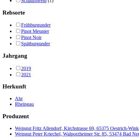
Schaumwein
(1)
Rebsorte
Frühburgunder
Pinot Meunier
Pinot Noir
Spätburgunder
Jahrgang
2019
2021
Herkunft
Ahr
Rheingau
Produzent
Weingut Fritz Allendorf, Kirchstrasse 69, 65375 Oestrich-Wink
Weingut Peter Kriechel, Walporzheimer Str. 85, 53474 Bad N