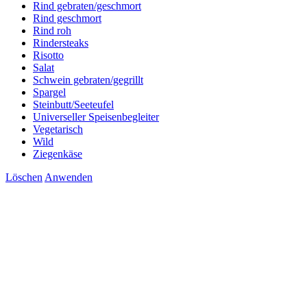
Rind gebraten/geschmort
Rind geschmort
Rind roh
Rindersteaks
Risotto
Salat
Schwein gebraten/gegrillt
Spargel
Steinbutt/Seeteufel
Universeller Speisenbegleiter
Vegetarisch
Wild
Ziegenkäse
Löschen
Anwenden