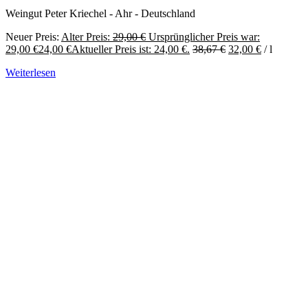
Weingut Peter Kriechel - Ahr - Deutschland
Neuer Preis:
Alter Preis:
29,00
€
Ursprünglicher Preis war:
29,00 €
24,00
€
Aktueller Preis ist: 24,00 €.
38,67
€
32,00
€
/
l
Weiterlesen