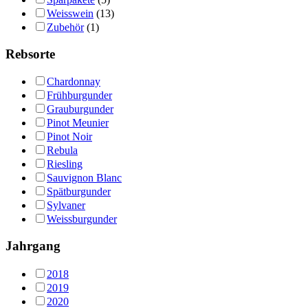
Weisswein
(13)
Zubehör
(1)
Rebsorte
Chardonnay
Frühburgunder
Grauburgunder
Pinot Meunier
Pinot Noir
Rebula
Riesling
Sauvignon Blanc
Spätburgunder
Sylvaner
Weissburgunder
Jahrgang
2018
2019
2020