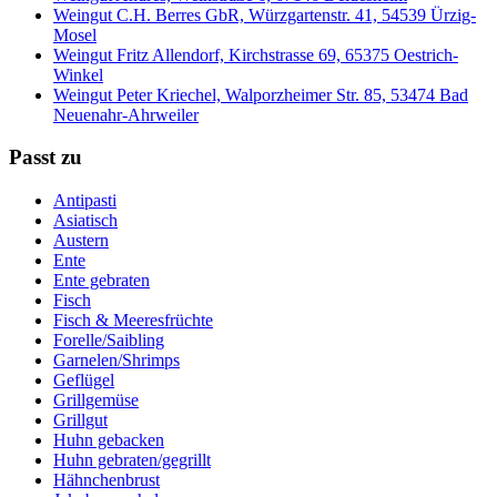
Weingut C.H. Berres GbR, Würzgartenstr. 41, 54539 Ürzig-
Mosel
Weingut Fritz Allendorf, Kirchstrasse 69, 65375 Oestrich-
Winkel
Weingut Peter Kriechel, Walporzheimer Str. 85, 53474 Bad
Neuenahr-Ahrweiler
Passt zu
Antipasti
Asiatisch
Austern
Ente
Ente gebraten
Fisch
Fisch & Meeresfrüchte
Forelle/Saibling
Garnelen/Shrimps
Geflügel
Grillgemüse
Grillgut
Huhn gebacken
Huhn gebraten/gegrillt
Hähnchenbrust