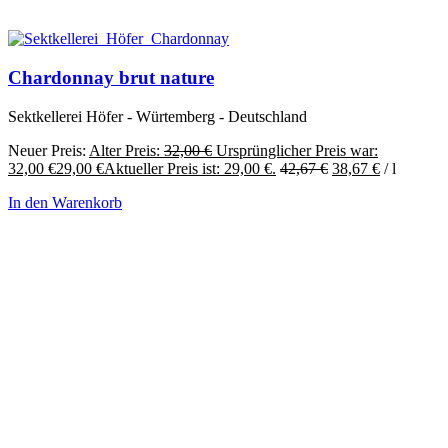
Chardonnay brut nature
Sektkellerei Höfer - Würtemberg - Deutschland
Neuer Preis:
Alter Preis:
32,00
€
Ursprünglicher Preis war:
32,00 €
29,00
€
Aktueller Preis ist: 29,00 €.
42,67
€
38,67
€
/
l
In den Warenkorb