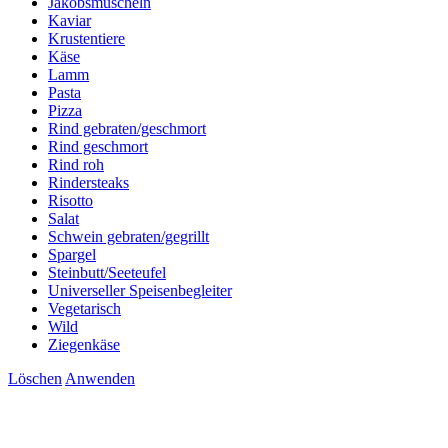
Jakobsmuscheln
Kaviar
Krustentiere
Käse
Lamm
Pasta
Pizza
Rind gebraten/geschmort
Rind geschmort
Rind roh
Rindersteaks
Risotto
Salat
Schwein gebraten/gegrillt
Spargel
Steinbutt/Seeteufel
Universeller Speisenbegleiter
Vegetarisch
Wild
Ziegenkäse
Löschen
Anwenden