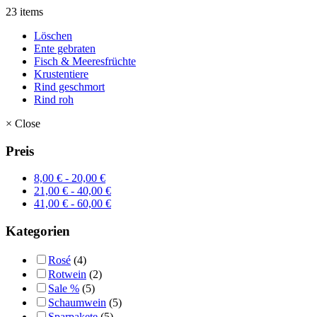
23 items
Löschen
Ente gebraten
Fisch & Meeresfrüchte
Krustentiere
Rind geschmort
Rind roh
×
Close
Preis
8,00
€
-
20,00
€
21,00
€
-
40,00
€
41,00
€
-
60,00
€
Kategorien
Rosé
(4)
Rotwein
(2)
Sale %
(5)
Schaumwein
(5)
Sparpakete
(5)