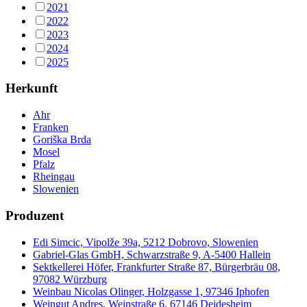
2021
2022
2023
2024
2025
Herkunft
Ahr
Franken
Goriška Brda
Mosel
Pfalz
Rheingau
Slowenien
Produzent
Edi Simcic, Vipolže 39a, 5212 Dobrovo, Slowenien
Gabriel-Glas GmbH, Schwarzstraße 9, A-5400 Hallein
Sektkellerei Höfer, Frankfurter Straße 87, Bürgerbräu 08,
97082 Würzburg
Weinbau Nicolas Olinger, Holzgasse 1, 97346 Iphofen
Weingut Andres, Weinstraße 6, 67146 Deidesheim