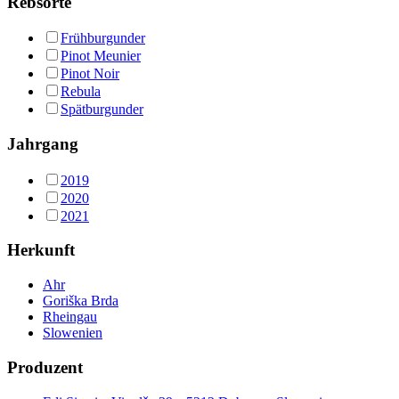
Rebsorte
Frühburgunder
Pinot Meunier
Pinot Noir
Rebula
Spätburgunder
Jahrgang
2019
2020
2021
Herkunft
Ahr
Goriška Brda
Rheingau
Slowenien
Produzent