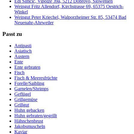
Edi Simcic, Vipolže 39a, 5212 Dobrovo, Slowenien
Weingut Fritz Allendorf, Kirchstrasse 69, 65375 Oestrich-
Winkel
Weingut Peter Kriechel, Walporzheimer Str. 85, 53474 Bad
Neuenahr-Ahrweiler
Passt zu
Antipasti
Asiatisch
Austern
Ente
Ente gebraten
Fisch
Fisch & Meeresfrüchte
Forelle/Saibling
Garnelen/Shrimps
Geflügel
Grillgemüse
Grillgut
Huhn gebacken
Huhn gebraten/gegrillt
Hähnchenbrust
Jakobsmuscheln
Kaviar