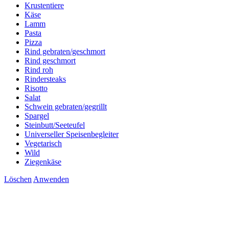
Krustentiere
Käse
Lamm
Pasta
Pizza
Rind gebraten/geschmort
Rind geschmort
Rind roh
Rindersteaks
Risotto
Salat
Schwein gebraten/gegrillt
Spargel
Steinbutt/Seeteufel
Universeller Speisenbegleiter
Vegetarisch
Wild
Ziegenkäse
Löschen
Anwenden