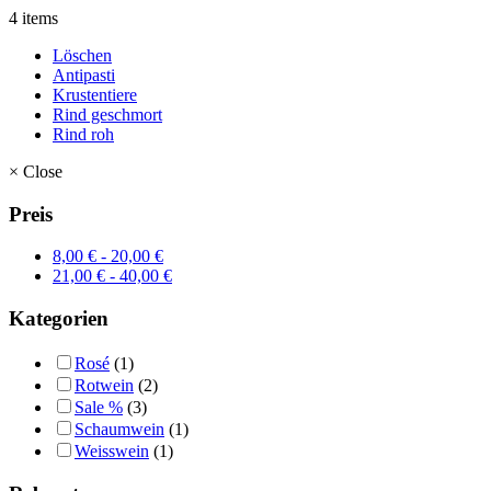
4 items
Löschen
Antipasti
Krustentiere
Rind geschmort
Rind roh
×
Close
Preis
8,00
€
-
20,00
€
21,00
€
-
40,00
€
Kategorien
Rosé
(1)
Rotwein
(2)
Sale %
(3)
Schaumwein
(1)
Weisswein
(1)