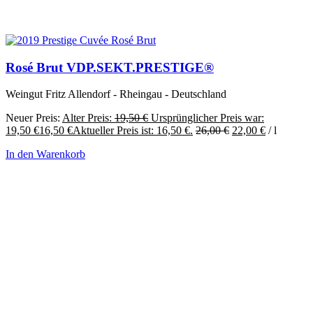
Rosé Brut VDP.SEKT.PRESTIGE®
Weingut Fritz Allendorf - Rheingau - Deutschland
Neuer Preis:
Alter Preis:
19,50
€
Ursprünglicher Preis war:
19,50 €
16,50
€
Aktueller Preis ist: 16,50 €.
26,00
€
22,00
€
/
l
In den Warenkorb