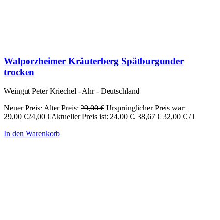
Walporzheimer Kräuterberg Spätburgunder
trocken
Weingut Peter Kriechel - Ahr - Deutschland
Neuer Preis:
Alter Preis:
29,00
€
Ursprünglicher Preis war:
29,00 €
24,00
€
Aktueller Preis ist: 24,00 €.
38,67
€
32,00
€
/
l
In den Warenkorb