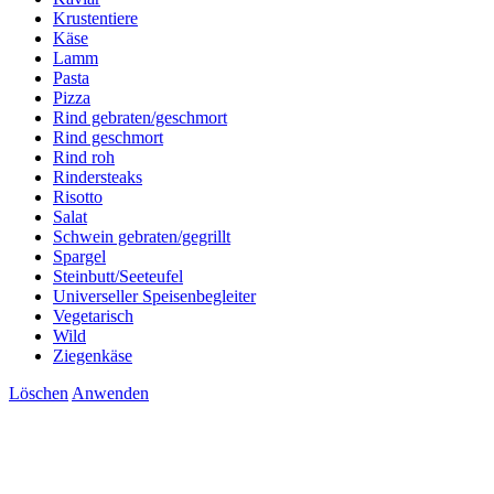
Krustentiere
Käse
Lamm
Pasta
Pizza
Rind gebraten/geschmort
Rind geschmort
Rind roh
Rindersteaks
Risotto
Salat
Schwein gebraten/gegrillt
Spargel
Steinbutt/Seeteufel
Universeller Speisenbegleiter
Vegetarisch
Wild
Ziegenkäse
Löschen
Anwenden