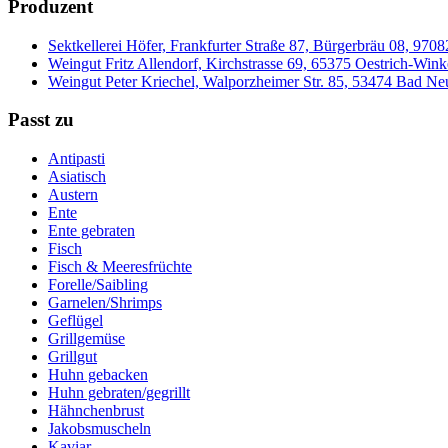
Produzent
Sektkellerei Höfer, Frankfurter Straße 87, Bürgerbräu 08, 97
Weingut Fritz Allendorf, Kirchstrasse 69, 65375 Oestrich-Wink
Weingut Peter Kriechel, Walporzheimer Str. 85, 53474 Bad N
Passt zu
Antipasti
Asiatisch
Austern
Ente
Ente gebraten
Fisch
Fisch & Meeresfrüchte
Forelle/Saibling
Garnelen/Shrimps
Geflügel
Grillgemüse
Grillgut
Huhn gebacken
Huhn gebraten/gegrillt
Hähnchenbrust
Jakobsmuscheln
Kaviar