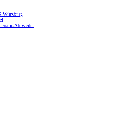
082 Würzburg
el
euenahr-Ahrweiler