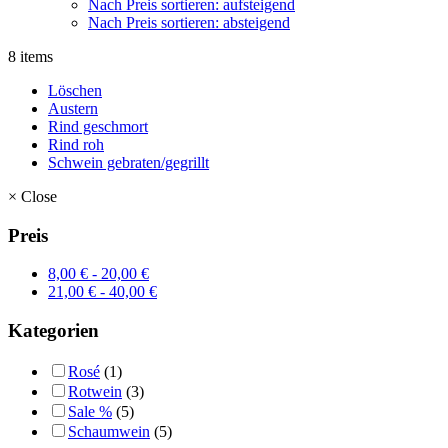
Nach Preis sortieren: aufsteigend
Nach Preis sortieren: absteigend
8 items
Löschen
Austern
Rind geschmort
Rind roh
Schwein gebraten/gegrillt
×
Close
Preis
8,00
€
-
20,00
€
21,00
€
-
40,00
€
Kategorien
Rosé
(1)
Rotwein
(3)
Sale %
(5)
Schaumwein
(5)