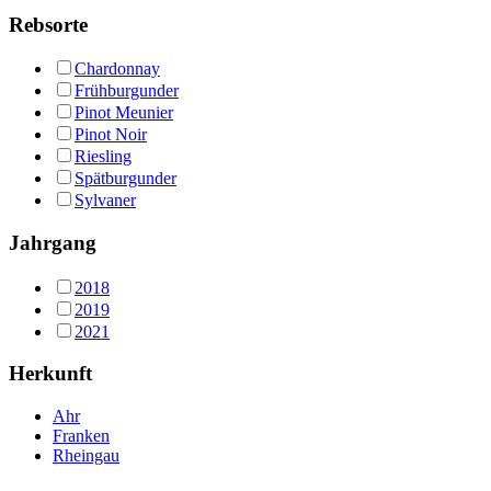
Rebsorte
Chardonnay
Frühburgunder
Pinot Meunier
Pinot Noir
Riesling
Spätburgunder
Sylvaner
Jahrgang
2018
2019
2021
Herkunft
Ahr
Franken
Rheingau