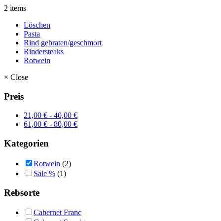
2 items
Löschen
Pasta
Rind gebraten/geschmort
Rindersteaks
Rotwein
×
Close
Preis
21,00
€
-
40,00
€
61,00
€
-
80,00
€
Kategorien
Rotwein
(2)
Sale %
(1)
Rebsorte
Cabernet Franc