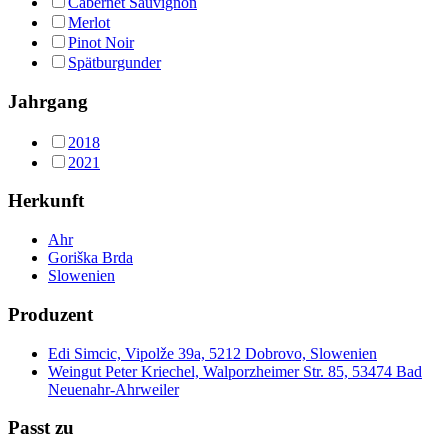
Cabernet Sauvignon
Merlot
Pinot Noir
Spätburgunder
Jahrgang
2018
2021
Herkunft
Ahr
Goriška Brda
Slowenien
Produzent
Edi Simcic, Vipolže 39a, 5212 Dobrovo, Slowenien
Weingut Peter Kriechel, Walporzheimer Str. 85, 53474 Bad
Neuenahr-Ahrweiler
Passt zu