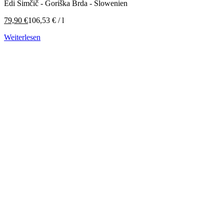
Edi Simčič - Goriška Brda - Slowenien
79,90
€
106,53
€
/
l
Weiterlesen