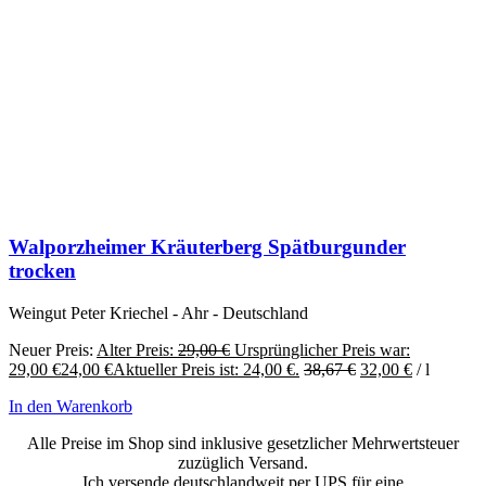
Walporzheimer Kräuterberg Spätburgunder
trocken
Weingut Peter Kriechel - Ahr - Deutschland
Neuer Preis:
Alter Preis:
29,00
€
Ursprünglicher Preis war:
29,00 €
24,00
€
Aktueller Preis ist: 24,00 €.
38,67
€
32,00
€
/
l
In den Warenkorb
Alle Preise im Shop sind inklusive gesetzlicher Mehrwertsteuer
zuzüglich Versand.
Ich versende deutschlandweit per UPS für eine