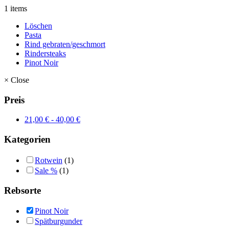
1 items
Löschen
Pasta
Rind gebraten/geschmort
Rindersteaks
Pinot Noir
×
Close
Preis
21,00
€
-
40,00
€
Kategorien
Rotwein
(1)
Sale %
(1)
Rebsorte
Pinot Noir
Spätburgunder