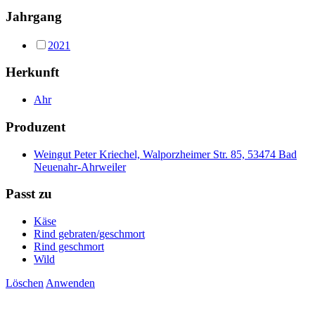
Jahrgang
2021
Herkunft
Ahr
Produzent
Weingut Peter Kriechel, Walporzheimer Str. 85, 53474 Bad
Neuenahr-Ahrweiler
Passt zu
Käse
Rind gebraten/geschmort
Rind geschmort
Wild
Löschen
Anwenden