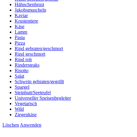
Hähnchenbrust
Jakobsmuscheln
Kaviar
Krustentiere
Käse
Lamm
Pasta
Pizza
Rind gebraten/geschmort
Rind geschmort
Rind roh
Rindersteaks
Risotto
Salat
Schwein gebraten/gegrillt
Spargel
Steinbutt/Seeteufel
Universeller Speisenbegleiter
Vegetarisch
Wild
Ziegenkäse
Löschen
Anwenden