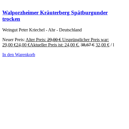
Walporzheimer Kräuterberg Spätburgunder
trocken
Weingut Peter Kriechel - Ahr - Deutschland
Neuer Preis:
Alter Preis:
29,00
€
Ursprünglicher Preis war:
29,00 €
24,00
€
Aktueller Preis ist: 24,00 €.
38,67
€
32,00
€
/
l
In den Warenkorb