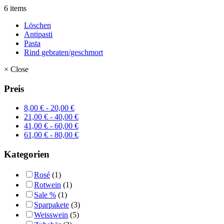
6 items
Löschen
Antipasti
Pasta
Rind gebraten/geschmort
×
Close
Preis
8,00
€
-
20,00
€
21,00
€
-
40,00
€
41,00
€
-
60,00
€
61,00
€
-
80,00
€
Kategorien
Rosé
(1)
Rotwein
(1)
Sale %
(1)
Sparpakete
(3)
Weisswein
(5)