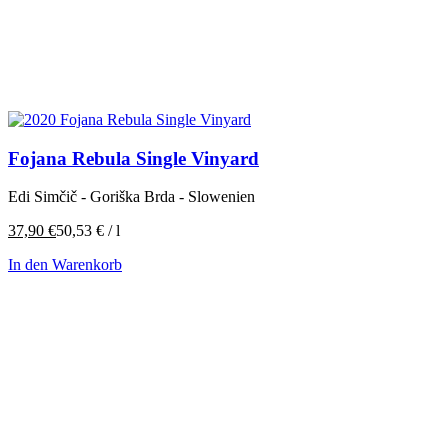
Fojana Rebula Single Vinyard
Edi Simčič - Goriška Brda - Slowenien
37,90
€
50,53
€
/
l
In den Warenkorb