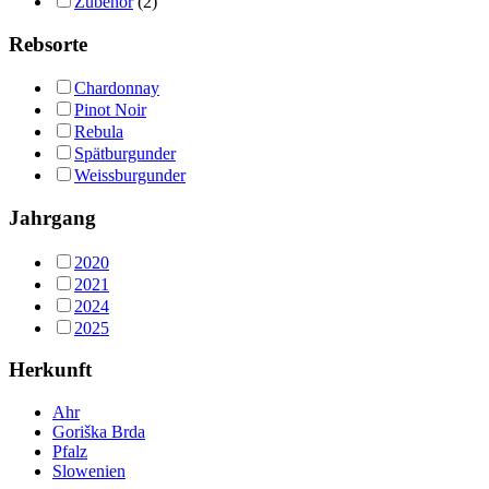
Zubehör
(2)
Rebsorte
Chardonnay
Pinot Noir
Rebula
Spätburgunder
Weissburgunder
Jahrgang
2020
2021
2024
2025
Herkunft
Ahr
Goriška Brda
Pfalz
Slowenien