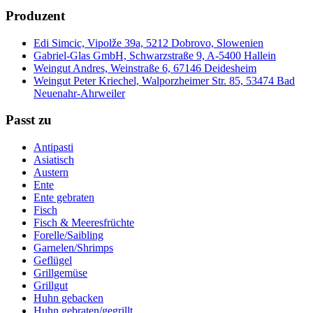
Produzent
Edi Simcic, Vipolže 39a, 5212 Dobrovo, Slowenien
Gabriel-Glas GmbH, Schwarzstraße 9, A-5400 Hallein
Weingut Andres, Weinstraße 6, 67146 Deidesheim
Weingut Peter Kriechel, Walporzheimer Str. 85, 53474 Bad
Neuenahr-Ahrweiler
Passt zu
Antipasti
Asiatisch
Austern
Ente
Ente gebraten
Fisch
Fisch & Meeresfrüchte
Forelle/Saibling
Garnelen/Shrimps
Geflügel
Grillgemüse
Grillgut
Huhn gebacken
Huhn gebraten/gegrillt