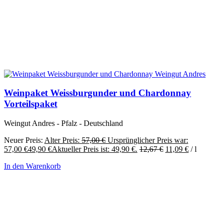
Weinpaket Weissburgunder und Chardonnay
Vorteilspaket
Weingut Andres - Pfalz - Deutschland
Neuer Preis:
Alter Preis:
57,00
€
Ursprünglicher Preis war:
57,00 €
49,90
€
Aktueller Preis ist: 49,90 €.
12,67
€
11,09
€
/
l
In den Warenkorb