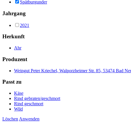
Spätburgunder
Jahrgang
2021
Herkunft
Ahr
Produzent
Weingut Peter Kriechel, Walporzheimer Str. 85, 53474 Bad N
Passt zu
Käse
Rind gebraten/geschmort
Rind geschmort
Wild
Löschen
Anwenden