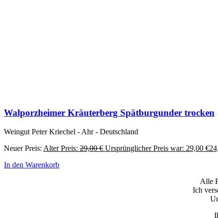
Walporzheimer Kräuterberg Spätburgunder trocken
Weingut Peter Kriechel - Ahr - Deutschland
Neuer Preis:
Alter Preis:
29,00
€
Ursprünglicher Preis war: 29,00 €
24
In den Warenkorb
Alle 
Ich ver
Un
I