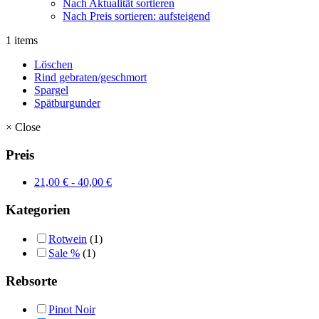
Nach Aktualität sortieren
Nach Preis sortieren: aufsteigend
1 items
Löschen
Rind gebraten/geschmort
Spargel
Spätburgunder
×
Close
Preis
21,00
€
-
40,00
€
Kategorien
Rotwein
(1)
Sale %
(1)
Rebsorte
Pinot Noir