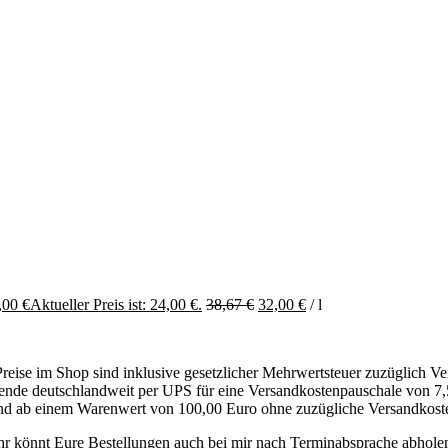
,00
€
Aktueller Preis ist: 24,00 €.
38,67
€
32,00
€
/
l
Preise im Shop sind inklusive gesetzlicher Mehrwertsteuer zuzüglich Ve
sende deutschlandweit per UPS für eine Versandkostenpauschale von 7,
d ab einem Warenwert von 100,00 Euro ohne zuzügliche Versandkost
hr könnt Eure Bestellungen auch bei mir nach Terminabsprache abhole