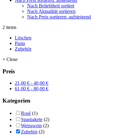
Nach Preis sortieren: absteigend
Nach Beliebtheit sortiert
Nach Aktualität sortieren
Nach Preis sortieren: aufsteigend
2 items
Löschen
Pasta
Zubehör
×
Close
Preis
21,00
€
-
40,00
€
61,00
€
-
80,00
€
Kategorien
Rosé
(1)
Sparpakete
(2)
Weisswein
(2)
Zubehör
(2)