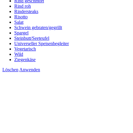
Rind geschmort
Rind roh
Rindersteaks
Risotto
Salat
Schwein gebraten/gegrillt
Spargel
Steinbutt/Seeteufel
Universeller Speisenbegleiter
Vegetarisch
Wild
Ziegenkäse
Löschen
Anwenden