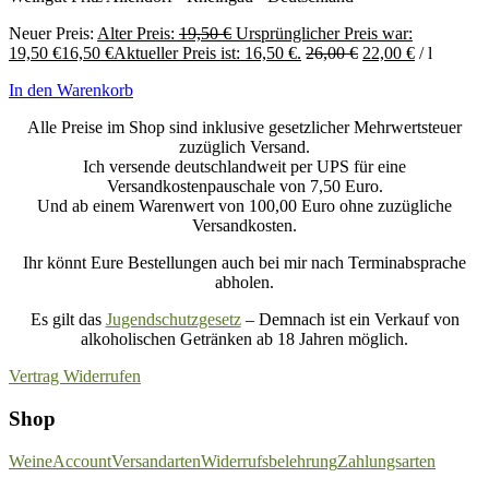
Neuer Preis:
Alter Preis:
19,50
€
Ursprünglicher Preis war:
19,50 €
16,50
€
Aktueller Preis ist: 16,50 €.
26,00
€
22,00
€
/
l
In den Warenkorb
Alle Preise im Shop sind inklusive gesetzlicher Mehrwertsteuer
zuzüglich Versand.
Ich versende deutschlandweit per UPS für eine
Versandkostenpauschale von 7,50 Euro.
Und ab einem Warenwert von 100,00 Euro ohne zuzügliche
Versandkosten.
Ihr könnt Eure Bestellungen auch bei mir nach Terminabsprache
abholen.
Es gilt das
Jugendschutzgesetz
– Demnach ist ein Verkauf von
alkoholischen Getränken ab 18 Jahren möglich.
Vertrag Widerrufen
Shop
Weine
Account
Versandarten
Widerrufsbelehrung
Zahlungsarten