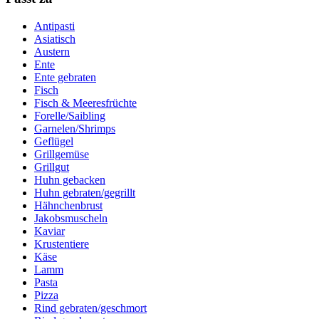
Antipasti
Asiatisch
Austern
Ente
Ente gebraten
Fisch
Fisch & Meeresfrüchte
Forelle/Saibling
Garnelen/Shrimps
Geflügel
Grillgemüse
Grillgut
Huhn gebacken
Huhn gebraten/gegrillt
Hähnchenbrust
Jakobsmuscheln
Kaviar
Krustentiere
Käse
Lamm
Pasta
Pizza
Rind gebraten/geschmort