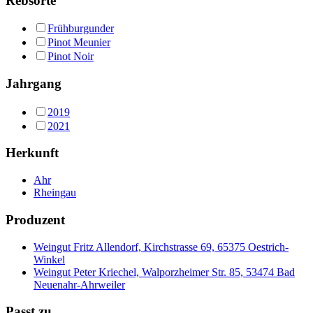
Rebsorte
Frühburgunder
Pinot Meunier
Pinot Noir
Jahrgang
2019
2021
Herkunft
Ahr
Rheingau
Produzent
Weingut Fritz Allendorf, Kirchstrasse 69, 65375 Oestrich-
Winkel
Weingut Peter Kriechel, Walporzheimer Str. 85, 53474 Bad
Neuenahr-Ahrweiler
Passt zu