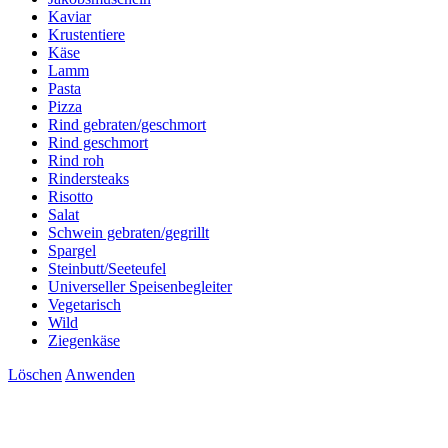
Kaviar
Krustentiere
Käse
Lamm
Pasta
Pizza
Rind gebraten/geschmort
Rind geschmort
Rind roh
Rindersteaks
Risotto
Salat
Schwein gebraten/gegrillt
Spargel
Steinbutt/Seeteufel
Universeller Speisenbegleiter
Vegetarisch
Wild
Ziegenkäse
Löschen
Anwenden