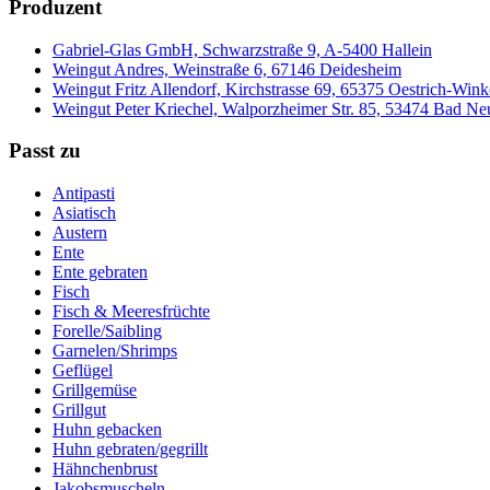
Produzent
Gabriel-Glas GmbH, Schwarzstraße 9, A-5400 Hallein
Weingut Andres, Weinstraße 6, 67146 Deidesheim
Weingut Fritz Allendorf, Kirchstrasse 69, 65375 Oestrich-Wink
Weingut Peter Kriechel, Walporzheimer Str. 85, 53474 Bad N
Passt zu
Antipasti
Asiatisch
Austern
Ente
Ente gebraten
Fisch
Fisch & Meeresfrüchte
Forelle/Saibling
Garnelen/Shrimps
Geflügel
Grillgemüse
Grillgut
Huhn gebacken
Huhn gebraten/gegrillt
Hähnchenbrust
Jakobsmuscheln