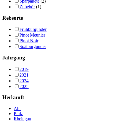
Sparpakete
(2)
Zubehör
(1)
Rebsorte
Frühburgunder
Pinot Meunier
Pinot Noir
Spätburgunder
Jahrgang
2019
2021
2024
2025
Herkunft
Ahr
Pfalz
Rheingau