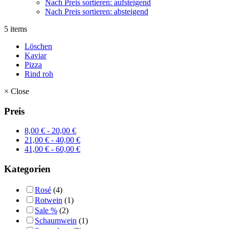
Nach Preis sortieren: aufsteigend
Nach Preis sortieren: absteigend
5 items
Löschen
Kaviar
Pizza
Rind roh
×
Close
Preis
8,00
€
-
20,00
€
21,00
€
-
40,00
€
41,00
€
-
60,00
€
Kategorien
Rosé
(4)
Rotwein
(1)
Sale %
(2)
Schaumwein
(1)