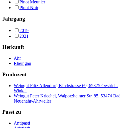
Pinot Meunier
Pinot Noir
Jahrgang
2019
2021
Herkunft
Ahr
Rheingau
Produzent
Weingut Fritz Allendorf, Kirchstrasse 69, 65375 Oestrich-
Winkel
Weingut Peter Kriechel, Walporzheimer Str. 85, 53474 Bad
Neuenahr-Ahrweiler
Passt zu
Antipasti