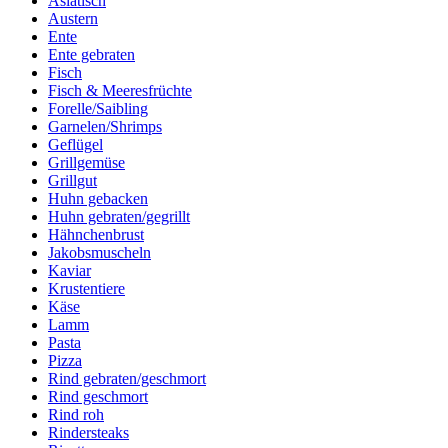
Asiatisch
Austern
Ente
Ente gebraten
Fisch
Fisch & Meeresfrüchte
Forelle/Saibling
Garnelen/Shrimps
Geflügel
Grillgemüse
Grillgut
Huhn gebacken
Huhn gebraten/gegrillt
Hähnchenbrust
Jakobsmuscheln
Kaviar
Krustentiere
Käse
Lamm
Pasta
Pizza
Rind gebraten/geschmort
Rind geschmort
Rind roh
Rindersteaks