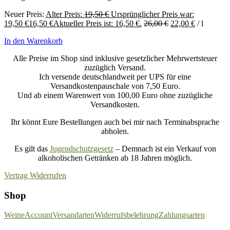
Neuer Preis:
Alter Preis:
19,50
€
Ursprünglicher Preis war:
19,50 €
16,50
€
Aktueller Preis ist: 16,50 €.
26,00
€
22,00
€
/
l
In den Warenkorb
Alle Preise im Shop sind inklusive gesetzlicher Mehrwertsteuer
zuzüglich Versand.
Ich versende deutschlandweit per UPS für eine
Versandkostenpauschale von 7,50 Euro.
Und ab einem Warenwert von 100,00 Euro ohne zuzügliche
Versandkosten.
Ihr könnt Eure Bestellungen auch bei mir nach Terminabsprache
abholen.
Es gilt das
Jugendschutzgesetz
– Demnach ist ein Verkauf von
alkoholischen Getränken ab 18 Jahren möglich.
Vertrag Widerrufen
Shop
Weine
Account
Versandarten
Widerrufsbelehrung
Zahlungsarten