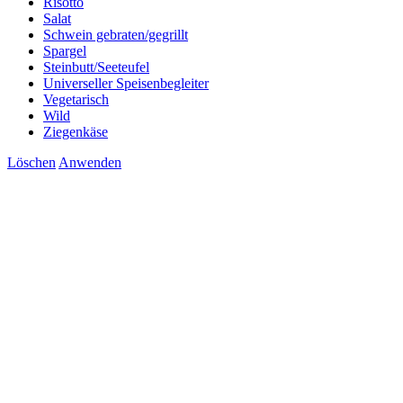
Risotto
Salat
Schwein gebraten/gegrillt
Spargel
Steinbutt/Seeteufel
Universeller Speisenbegleiter
Vegetarisch
Wild
Ziegenkäse
Löschen
Anwenden