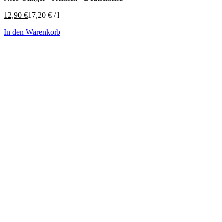
12,90
€
17,20
€
/
l
In den Warenkorb