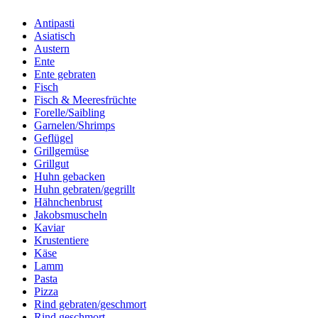
Antipasti
Asiatisch
Austern
Ente
Ente gebraten
Fisch
Fisch & Meeresfrüchte
Forelle/Saibling
Garnelen/Shrimps
Geflügel
Grillgemüse
Grillgut
Huhn gebacken
Huhn gebraten/gegrillt
Hähnchenbrust
Jakobsmuscheln
Kaviar
Krustentiere
Käse
Lamm
Pasta
Pizza
Rind gebraten/geschmort
Rind geschmort