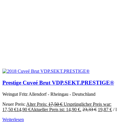
Prestige Cuveé Brut VDP.SEKT.PRESTIGE®
Weingut Fritz Allendorf - Rheingau - Deutschland
Neuer Preis:
Alter Preis:
17,50
€
Ursprünglicher Preis war:
17,50 €
14,90
€
Aktueller Preis ist: 14,90 €.
23,33
€
19,87
€
/
l
Weiterlesen