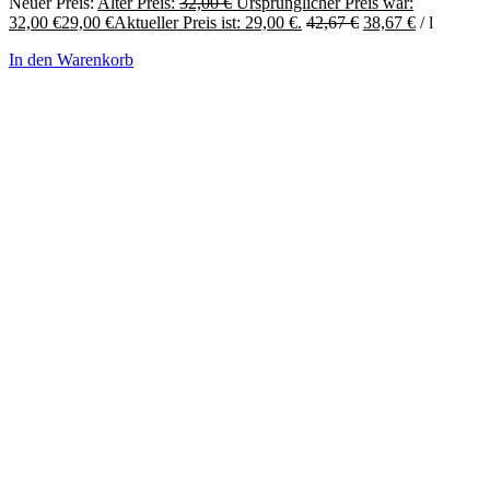
Neuer Preis:
Alter Preis:
32,00
€
Ursprünglicher Preis war:
32,00 €
29,00
€
Aktueller Preis ist: 29,00 €.
42,67
€
38,67
€
/
l
In den Warenkorb