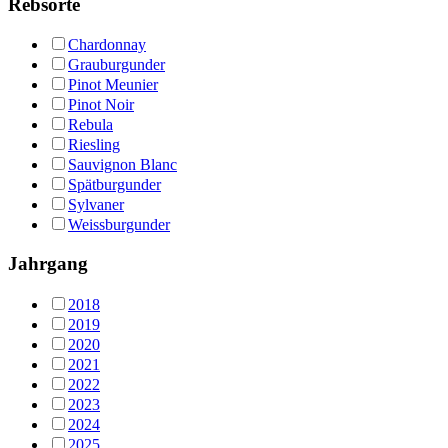
Rebsorte
Chardonnay
Grauburgunder
Pinot Meunier
Pinot Noir
Rebula
Riesling
Sauvignon Blanc
Spätburgunder
Sylvaner
Weissburgunder
Jahrgang
2018
2019
2020
2021
2022
2023
2024
2025