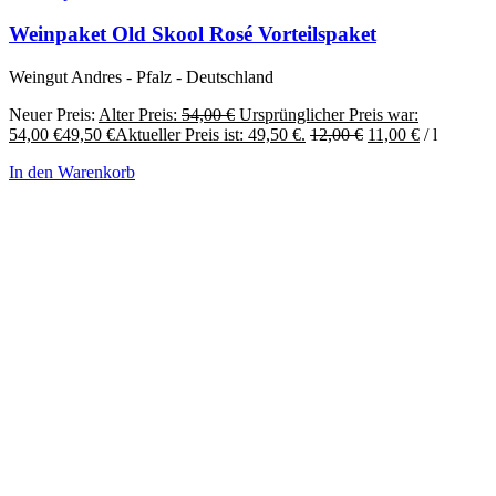
Weinpaket Old Skool Rosé Vorteilspaket
Weingut Andres - Pfalz - Deutschland
Neuer Preis:
Alter Preis:
54,00
€
Ursprünglicher Preis war:
54,00 €
49,50
€
Aktueller Preis ist: 49,50 €.
12,00
€
11,00
€
/
l
In den Warenkorb