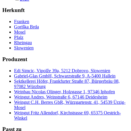
Herkunft
Franken
Goriška Brda
Mosel
Pfalz
Rheingau
Slowenien
Produzent
Edi Simcic, Vipolže 39a, 5212 Dobrovo, Slowenien
Gabriel-Glas GmbH, Schwarzstraße 9, A-5400 Hallein
Sektkellerei Höfer, Frankfurter Straße 87, Bürgerbräu 08,
97082 Würzburg
Weinbau Nicolas Olinger, Holzgasse 1, 97346 Iphofen
Weingut Andres, Weinstraße 6, 67146 Deidesheim
Weingut C.H. Berres GbR, Würzgartenstr. 41, 54539 Ürzig-
Mosel
Weingut Fritz Allendorf, Kirchstrasse 69, 65375 Oestrich-
Winkel
Passt zu