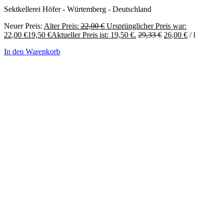
Sektkellerei Höfer - Würtemberg - Deutschland
Neuer Preis:
Alter Preis:
22,00
€
Ursprünglicher Preis war:
22,00 €
19,50
€
Aktueller Preis ist: 19,50 €.
29,33
€
26,00
€
/
l
In den Warenkorb