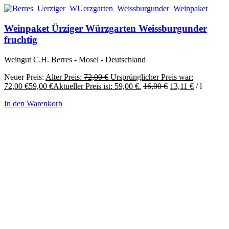
Weinpaket Ürziger Würzgarten Weissburgunder
fruchtig
Weingut C.H. Berres - Mosel - Deutschland
Neuer Preis:
Alter Preis:
72,00
€
Ursprünglicher Preis war:
72,00 €
59,00
€
Aktueller Preis ist: 59,00 €.
16,00
€
13,11
€
/
l
In den Warenkorb