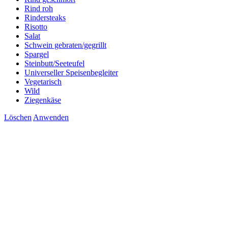
Rind roh
Rindersteaks
Risotto
Salat
Schwein gebraten/gegrillt
Spargel
Steinbutt/Seeteufel
Universeller Speisenbegleiter
Vegetarisch
Wild
Ziegenkäse
Löschen
Anwenden