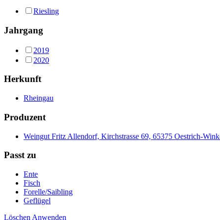
Riesling
Jahrgang
2019
2020
Herkunft
Rheingau
Produzent
Weingut Fritz Allendorf, Kirchstrasse 69, 65375 Oestrich-Wink
Passt zu
Ente
Fisch
Forelle/Saibling
Geflügel
Löschen
Anwenden