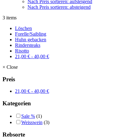
Nach Preis sortieren: aufsteigend
Nach Preis sortieren: absteigend
3 items
Löschen
Forelle/Saibling
Huhn gebacken
Rindersteaks
Risotto
21,00
€
-
40,00
€
×
Close
Preis
21,00
€
-
40,00
€
Kategorien
Sale %
(1)
Weisswein
(3)
Rebsorte