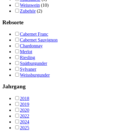
Weisswein
(10)
Zubehör
(2)
Rebsorte
Cabernet Franc
Cabernet Sauvignon
Chardonnay
Merlot
Riesling
Spätburgunder
Sylvaner
Weissburgunder
Jahrgang
2018
2019
2020
2022
2024
2025