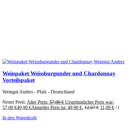
Weinpaket Weissburgunder und Chardonnay
Vorteilspaket
Weingut Andres - Pfalz - Deutschland
Neuer Preis:
Alter Preis:
57,00
€
Ursprünglicher Preis war:
57,00 €
49,90
€
Aktueller Preis ist: 49,90 €.
12,67
€
11,09
€
/
l
In den Warenkorb