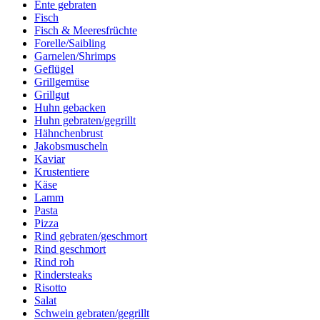
Ente gebraten
Fisch
Fisch & Meeresfrüchte
Forelle/Saibling
Garnelen/Shrimps
Geflügel
Grillgemüse
Grillgut
Huhn gebacken
Huhn gebraten/gegrillt
Hähnchenbrust
Jakobsmuscheln
Kaviar
Krustentiere
Käse
Lamm
Pasta
Pizza
Rind gebraten/geschmort
Rind geschmort
Rind roh
Rindersteaks
Risotto
Salat
Schwein gebraten/gegrillt