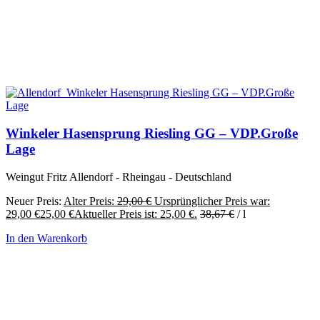
Winkeler Hasensprung Riesling GG – VDP.Große
Lage
Weingut Fritz Allendorf - Rheingau - Deutschland
Neuer Preis:
Alter Preis:
29,00
€
Ursprünglicher Preis war:
29,00 €
25,00
€
Aktueller Preis ist: 25,00 €.
38,67
€
/
l
In den Warenkorb