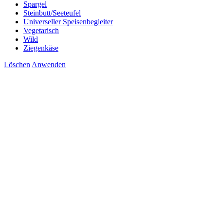
Spargel
Steinbutt/Seeteufel
Universeller Speisenbegleiter
Vegetarisch
Wild
Ziegenkäse
Löschen
Anwenden