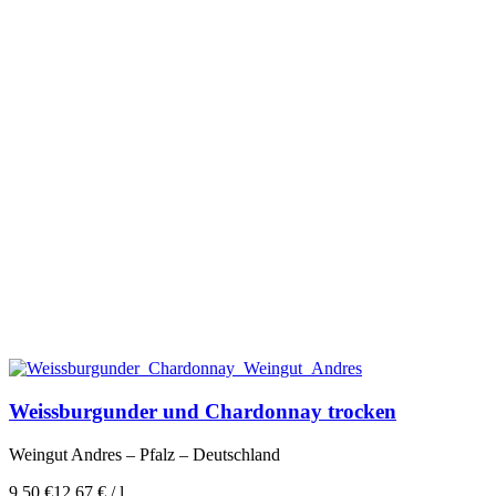
Weissburgunder und Chardonnay trocken
Weingut Andres – Pfalz – Deutschland
9,50
€
12,67
€
/
l