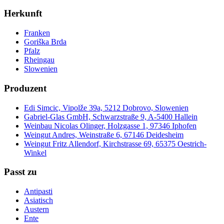
Herkunft
Franken
Goriška Brda
Pfalz
Rheingau
Slowenien
Produzent
Edi Simcic, Vipolže 39a, 5212 Dobrovo, Slowenien
Gabriel-Glas GmbH, Schwarzstraße 9, A-5400 Hallein
Weinbau Nicolas Olinger, Holzgasse 1, 97346 Iphofen
Weingut Andres, Weinstraße 6, 67146 Deidesheim
Weingut Fritz Allendorf, Kirchstrasse 69, 65375 Oestrich-
Winkel
Passt zu
Antipasti
Asiatisch
Austern
Ente