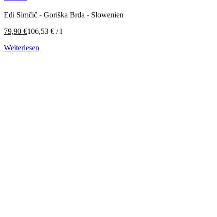
Edi Simčič - Goriška Brda - Slowenien
79,90
€
106,53
€
/
l
Weiterlesen