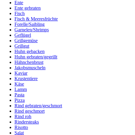
Ente
Ente gebraten
Fisch
Fisch & Meeresfrüchte
Forelle/Saibling
Garnelen/Shrimps
Geflügel
Grillgemüse
Grillgut
Huhn gebacken
Huhn gebraten/gegrillt
Hähnchenbrust
Jakobsmuscheln
Kaviar
Krustentiere
Käse
Lamm
Pasta
Pizza
Rind gebraten/geschmort
Rind geschmort
Rind roh
Rindersteaks
Risotto
Salat