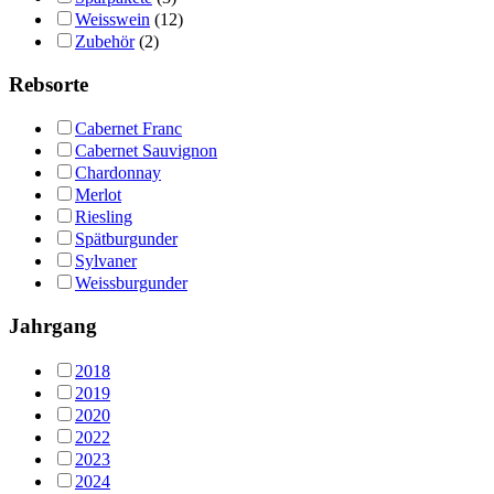
Weisswein
(12)
Zubehör
(2)
Rebsorte
Cabernet Franc
Cabernet Sauvignon
Chardonnay
Merlot
Riesling
Spätburgunder
Sylvaner
Weissburgunder
Jahrgang
2018
2019
2020
2022
2023
2024