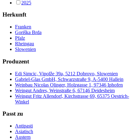
2025
Herkunft
Franken
Goriška Brda
Pfalz
Rheingau
Slowenien
Produzent
Edi Simcic, Vipolže 39a, 5212 Dobrovo, Slowenien
Gabriel-Glas GmbH, Schwarzstraße 9, A-5400 Hallein
Weinbau Nicolas Olinger, Holzgasse 1, 97346 Iphofen
Weingut Andres, Weinstraße 6, 67146 Deidesheim
Weingut Fritz Allendorf, Kirchstrasse 69, 65375 Oestrich-
Winkel
Passt zu
Antipasti
Asiatisch
Austern