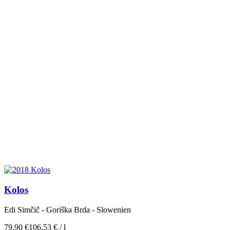
Kolos
Edi Simčič - Goriška Brda - Slowenien
79,90
€
106,53
€
/
l