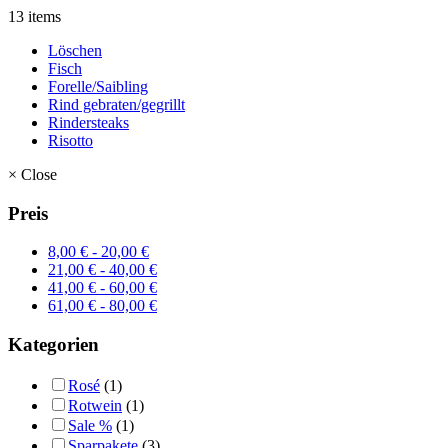
13 items
Löschen
Fisch
Forelle/Saibling
Rind gebraten/gegrillt
Rindersteaks
Risotto
×
Close
Preis
8,00
€
-
20,00
€
21,00
€
-
40,00
€
41,00
€
-
60,00
€
61,00
€
-
80,00
€
Kategorien
Rosé
(1)
Rotwein
(1)
Sale %
(1)
Sparpakete
(3)