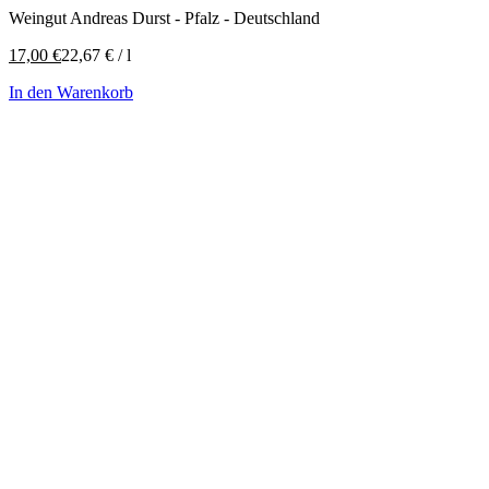
Weingut Andreas Durst - Pfalz - Deutschland
17,00
€
22,67
€
/
l
In den Warenkorb