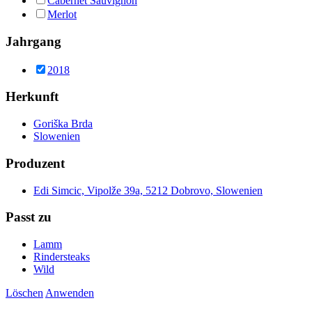
Cabernet Sauvignon
Merlot
Jahrgang
2018
Herkunft
Goriška Brda
Slowenien
Produzent
Edi Simcic, Vipolže 39a, 5212 Dobrovo, Slowenien
Passt zu
Lamm
Rindersteaks
Wild
Löschen
Anwenden