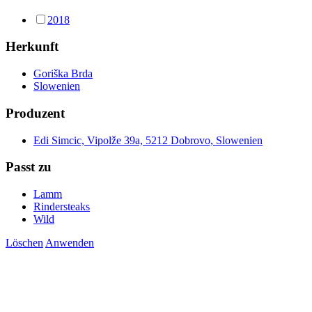
2018
Herkunft
Goriška Brda
Slowenien
Produzent
Edi Simcic, Vipolže 39a, 5212 Dobrovo, Slowenien
Passt zu
Lamm
Rindersteaks
Wild
Löschen
Anwenden