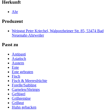
Herkunft
Ahr
Produzent
Weingut Peter Kriechel, Walporzheimer Str. 85, 53474 Bad
Neuenahr-Ahrweiler
Passt zu
Antipasti
Asiatisch
Austern
Ente
Ente gebraten
Fisch
Fisch & Meeresfrüchte
Forelle/Saibling
Garnelen/Shrimps
Geflügel
Grillgemüse
Grillgut
Huhn gebacken