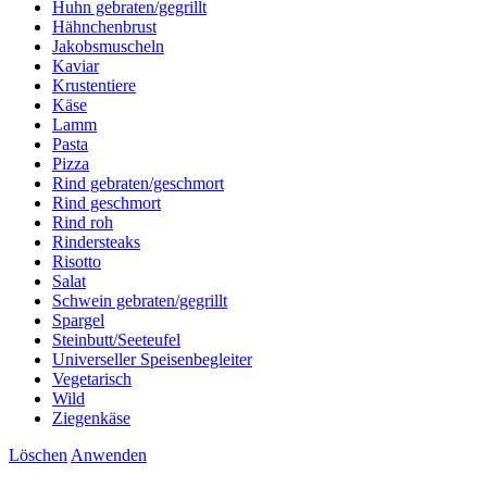
Huhn gebraten/gegrillt
Hähnchenbrust
Jakobsmuscheln
Kaviar
Krustentiere
Käse
Lamm
Pasta
Pizza
Rind gebraten/geschmort
Rind geschmort
Rind roh
Rindersteaks
Risotto
Salat
Schwein gebraten/gegrillt
Spargel
Steinbutt/Seeteufel
Universeller Speisenbegleiter
Vegetarisch
Wild
Ziegenkäse
Löschen
Anwenden