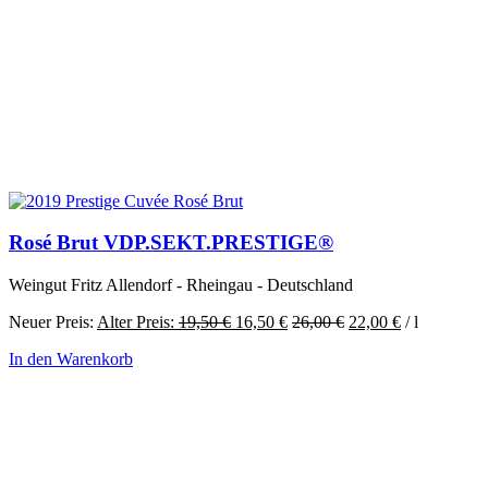
Rosé Brut VDP.SEKT.PRESTIGE®
Weingut Fritz Allendorf - Rheingau - Deutschland
Ursprünglicher
Aktueller
Neuer Preis:
Alter Preis:
19,50
€
16,50
€
26,00
€
22,00
€
/
l
Preis
Preis
In den Warenkorb
war:
ist:
19,50 €
16,50 €.