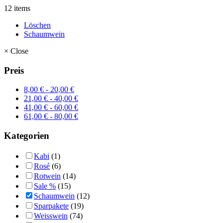
12 items
Löschen
Schaumwein
×
Close
Preis
8,00
€
-
20,00
€
21,00
€
-
40,00
€
41,00
€
-
60,00
€
61,00
€
-
80,00
€
Kategorien
Kabi
(1)
Rosé
(6)
Rotwein
(14)
Sale %
(15)
Schaumwein
(12)
Sparpakete
(19)
Weisswein
(74)