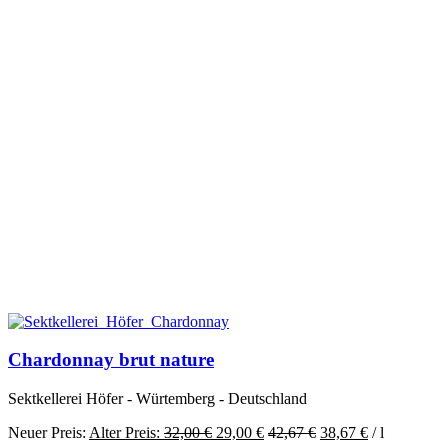
Chardonnay brut nature
Sektkellerei Höfer - Würtemberg - Deutschland
Ursprünglicher
Aktueller
Neuer Preis:
Alter Preis:
32,00
€
29,00
€
42,67
€
38,67
€
/
l