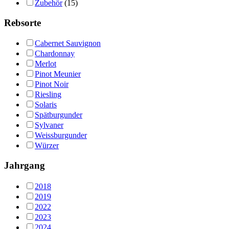
Zubehör
(15)
Rebsorte
Cabernet Sauvignon
Chardonnay
Merlot
Pinot Meunier
Pinot Noir
Riesling
Solaris
Spätburgunder
Sylvaner
Weissburgunder
Würzer
Jahrgang
2018
2019
2022
2023
2024