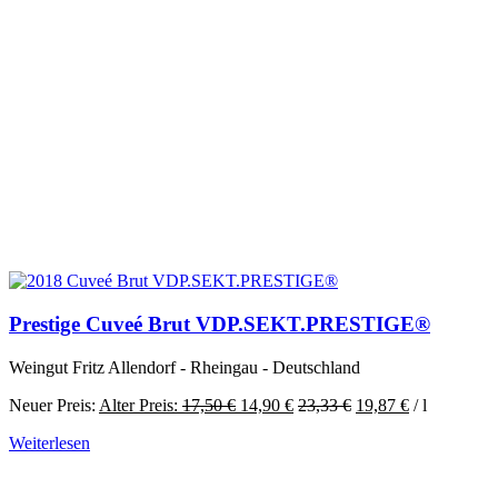
Prestige Cuveé Brut VDP.SEKT.PRESTIGE®
Weingut Fritz Allendorf - Rheingau - Deutschland
Ursprünglicher
Aktueller
Neuer Preis:
Alter Preis:
17,50
€
14,90
€
23,33
€
19,87
€
/
l
Preis
Preis
Weiterlesen
war:
ist:
17,50 €
14,90 €.