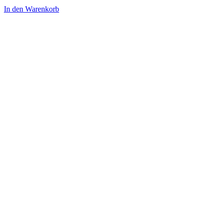
Preis
Preis
In den Warenkorb
war:
ist:
32,00 €
29,00 €.