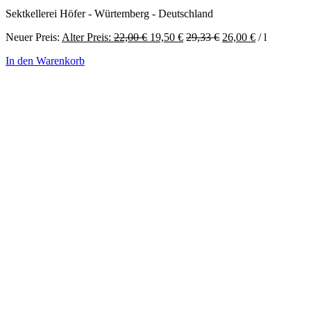
Sektkellerei Höfer - Würtemberg - Deutschland
Ursprünglicher
Aktueller
Neuer Preis:
Alter Preis:
22,00
€
19,50
€
29,33
€
26,00
€
/
l
Preis
Preis
In den Warenkorb
war:
ist:
22,00 €
19,50 €.