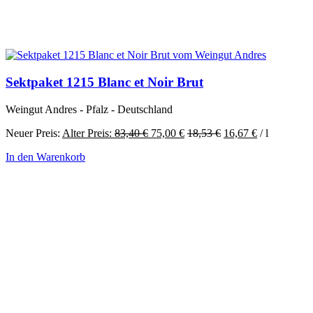
Sektpaket 1215 Blanc et Noir Brut
Weingut Andres - Pfalz - Deutschland
Ursprünglicher
Aktueller
Neuer Preis:
Alter Preis:
83,40
€
75,00
€
18,53
€
16,67
€
/
l
Preis
Preis
In den Warenkorb
war:
ist:
83,40 €
75,00 €.