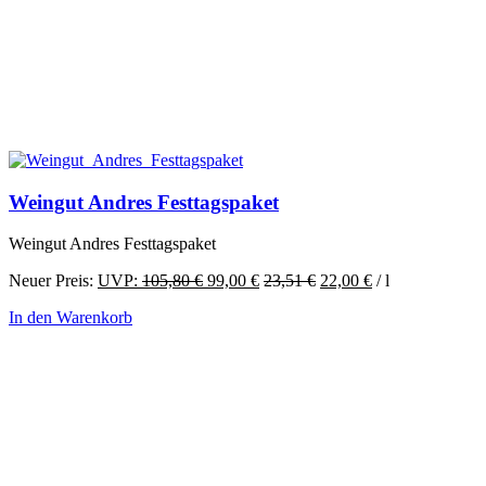
Weingut Andres Festtagspaket
Weingut Andres Festtagspaket
Ursprünglicher
Aktueller
Neuer Preis:
UVP:
105,80
€
99,00
€
23,51
€
22,00
€
/
l
Preis
Preis
In den Warenkorb
war:
ist:
105,80 €
99,00 €.