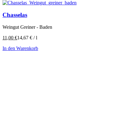
Chasselas
Weingut Greiner - Baden
11,00
€
14,67
€
/
l
In den Warenkorb