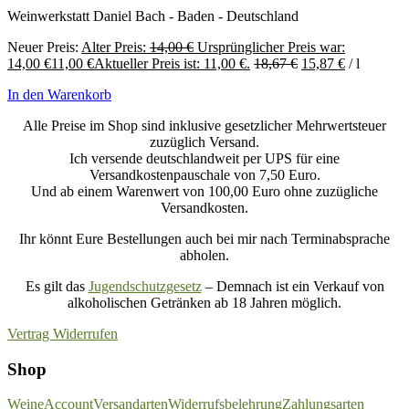
Weinwerkstatt Daniel Bach - Baden - Deutschland
Neuer Preis:
Alter Preis:
14,00
€
Ursprünglicher Preis war:
14,00 €
11,00
€
Aktueller Preis ist: 11,00 €.
18,67
€
15,87
€
/
l
In den Warenkorb
Alle Preise im Shop sind inklusive gesetzlicher Mehrwertsteuer
zuzüglich Versand.
Ich versende deutschlandweit per UPS für eine
Versandkostenpauschale von 7,50 Euro.
Und ab einem Warenwert von 100,00 Euro ohne zuzügliche
Versandkosten.
Ihr könnt Eure Bestellungen auch bei mir nach Terminabsprache
abholen.
Es gilt das
Jugendschutzgesetz
– Demnach ist ein Verkauf von
alkoholischen Getränken ab 18 Jahren möglich.
Vertrag Widerrufen
Shop
Weine
Account
Versandarten
Widerrufsbelehrung
Zahlungsarten