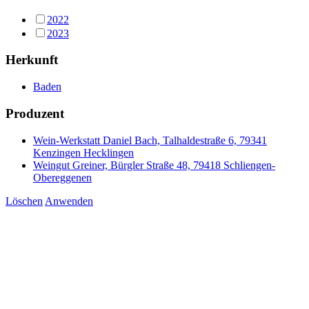
2022
2023
Herkunft
Baden
Produzent
Wein-Werkstatt Daniel Bach, Talhaldestraße 6, 79341
Kenzingen Hecklingen
Weingut Greiner, Bürgler Straße 48, 79418 Schliengen-
Obereggenen
Löschen
Anwenden