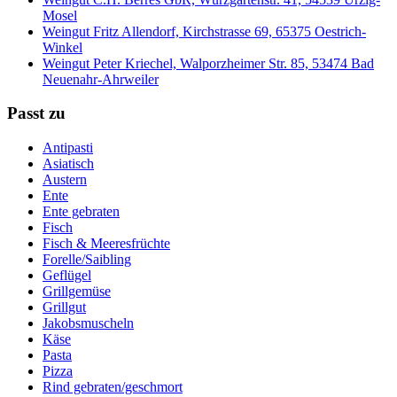
Mosel
Weingut Fritz Allendorf, Kirchstrasse 69, 65375 Oestrich-
Winkel
Weingut Peter Kriechel, Walporzheimer Str. 85, 53474 Bad
Neuenahr-Ahrweiler
Passt zu
Antipasti
Asiatisch
Austern
Ente
Ente gebraten
Fisch
Fisch & Meeresfrüchte
Forelle/Saibling
Geflügel
Grillgemüse
Grillgut
Jakobsmuscheln
Käse
Pasta
Pizza
Rind gebraten/geschmort