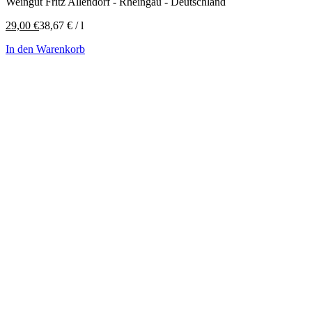
Weingut Fritz Allendorf - Rheingau - Deutschland
29,00
€
38,67
€
/
l
In den Warenkorb