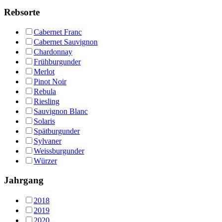
Rebsorte
Cabernet Franc
Cabernet Sauvignon
Chardonnay
Frühburgunder
Merlot
Pinot Noir
Rebula
Riesling
Sauvignon Blanc
Solaris
Spätburgunder
Sylvaner
Weissburgunder
Würzer
Jahrgang
2018
2019
2020