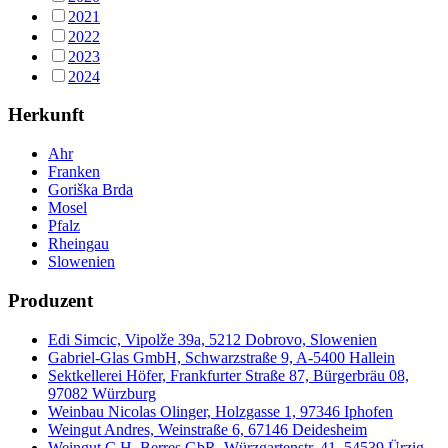
2021
2022
2023
2024
Herkunft
Ahr
Franken
Goriška Brda
Mosel
Pfalz
Rheingau
Slowenien
Produzent
Edi Simcic, Vipolže 39a, 5212 Dobrovo, Slowenien
Gabriel-Glas GmbH, Schwarzstraße 9, A-5400 Hallein
Sektkellerei Höfer, Frankfurter Straße 87, Bürgerbräu 08,
97082 Würzburg
Weinbau Nicolas Olinger, Holzgasse 1, 97346 Iphofen
Weingut Andres, Weinstraße 6, 67146 Deidesheim
Weingut C.H. Berres GbR, Würzgartenstr. 41, 54539 Ürzig-