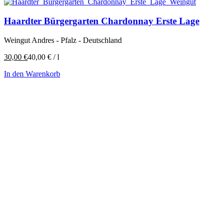
Haardter Bürgergarten Chardonnay Erste Lage
Weingut Andres - Pfalz - Deutschland
30,00
€
40,00
€
/
l
In den Warenkorb