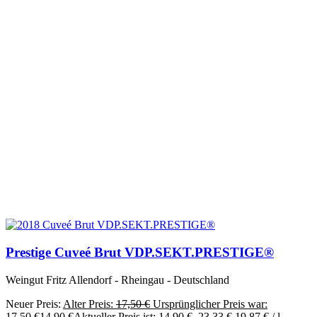
Prestige Cuveé Brut VDP.SEKT.PRESTIGE®
Weingut Fritz Allendorf - Rheingau - Deutschland
Neuer Preis:
Alter Preis:
17,50
€
Ursprünglicher Preis war:
17,50 €
14,90
€
Aktueller Preis ist: 14,90 €.
23,33
€
19,87
€
/
l