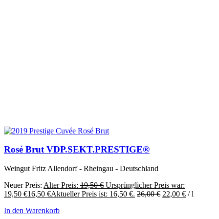
Rosé Brut VDP.SEKT.PRESTIGE®
Weingut Fritz Allendorf - Rheingau - Deutschland
Neuer Preis:
Alter Preis:
19,50
€
Ursprünglicher Preis war:
19,50 €
16,50
€
Aktueller Preis ist: 16,50 €.
26,00
€
22,00
€
/
l
In den Warenkorb