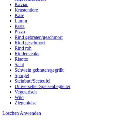
Kaviar
Krustentiere
Käse
Lamm
Pasta
Pizza
Rind gebraten/geschmort
Rind geschmort
Rind roh
Rindersteaks
Risotto
Salat
Schwein gebraten/gegrillt
Spargel
Steinbutt/Seeteufel
Universeller Speisenbegleiter
Vegetarisch
Wild
Ziegenkäse
Löschen
Anwenden