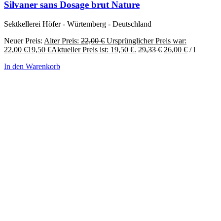
Silvaner sans Dosage brut Nature
Sektkellerei Höfer - Würtemberg - Deutschland
Neuer Preis:
Alter Preis:
22,00
€
Ursprünglicher Preis war:
22,00 €
19,50
€
Aktueller Preis ist: 19,50 €.
29,33
€
26,00
€
/
l
In den Warenkorb