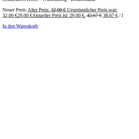
Neuer Preis:
Alter Preis:
32,00
€
Ursprünglicher Preis war:
32,00 €
29,00
€
Aktueller Preis ist: 29,00 €.
42,67
€
38,67
€
/
l
In den Warenkorb