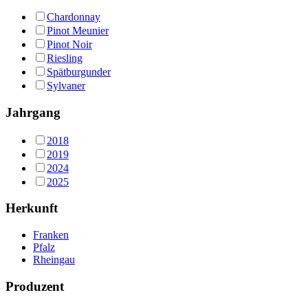
Chardonnay
Pinot Meunier
Pinot Noir
Riesling
Spätburgunder
Sylvaner
Jahrgang
2018
2019
2024
2025
Herkunft
Franken
Pfalz
Rheingau
Produzent