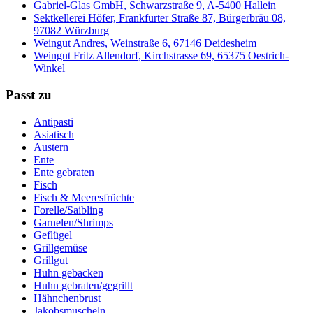
Gabriel-Glas GmbH, Schwarzstraße 9, A-5400 Hallein
Sektkellerei Höfer, Frankfurter Straße 87, Bürgerbräu 08,
97082 Würzburg
Weingut Andres, Weinstraße 6, 67146 Deidesheim
Weingut Fritz Allendorf, Kirchstrasse 69, 65375 Oestrich-
Winkel
Passt zu
Antipasti
Asiatisch
Austern
Ente
Ente gebraten
Fisch
Fisch & Meeresfrüchte
Forelle/Saibling
Garnelen/Shrimps
Geflügel
Grillgemüse
Grillgut
Huhn gebacken
Huhn gebraten/gegrillt
Hähnchenbrust
Jakobsmuscheln