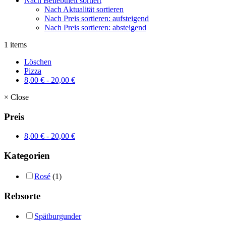
Nach Beliebtheit sortiert
Nach Aktualität sortieren
Nach Preis sortieren: aufsteigend
Nach Preis sortieren: absteigend
1 items
Löschen
Pizza
8,00
€
-
20,00
€
×
Close
Preis
8,00
€
-
20,00
€
Kategorien
Rosé
(1)
Rebsorte
Spätburgunder