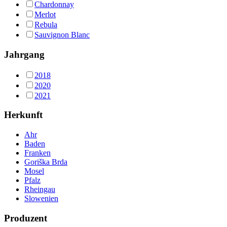
Chardonnay
Merlot
Rebula
Sauvignon Blanc
Jahrgang
2018
2020
2021
Herkunft
Ahr
Baden
Franken
Goriška Brda
Mosel
Pfalz
Rheingau
Slowenien
Produzent