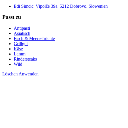
Edi Simcic, Vipolže 39a, 5212 Dobrovo, Slowenien
Passt zu
Antipasti
Asiatisch
Fisch & Meeresfrüchte
Grillgut
Käse
Lamm
Rindersteaks
Wild
Löschen
Anwenden