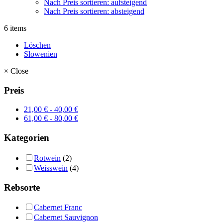
Nach Preis sortieren: aufsteigend
Nach Preis sortieren: absteigend
6 items
Löschen
Slowenien
×
Close
Preis
21,00
€
-
40,00
€
61,00
€
-
80,00
€
Kategorien
Rotwein
(2)
Weisswein
(4)
Rebsorte
Cabernet Franc
Cabernet Sauvignon